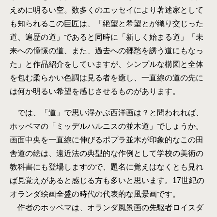
えめに明るい空。数多くのエッセイにより著述家として
も知られるこの巨匠は、「絶望と希望とが織り交じった
道、遍歴の道」であると同時に「新しく始まる道」「未
来への憧憬の道、また、過去への郷愁を誘う道にもなっ
た」と作品紹介をしていますが、シンプルな構図と全体
を包む柔らかい色調は見る者を癒し、一直線の道の先に
は何か明るい希望を感じさせるものがあります。
では、「道」で思い浮かぶ西洋画は？と問われれば、
ホッベマの「ミッデルハルニスの並木道」でしょうか。
画面中央を一直線に伸びるポプラ並木が印象的なこの田
舎道の絵は、遠近法の典型的な作例として学校の美術の
教科書にも登場しますので、題名に覚えはなくとも見れ
ば見覚えがあると感じる方も多いと思います。17世紀の
オランダ絵画全盛の時代の代表的な風景画です。
作者のホッベマは、オランダ風景画の先駆者ロイスダ