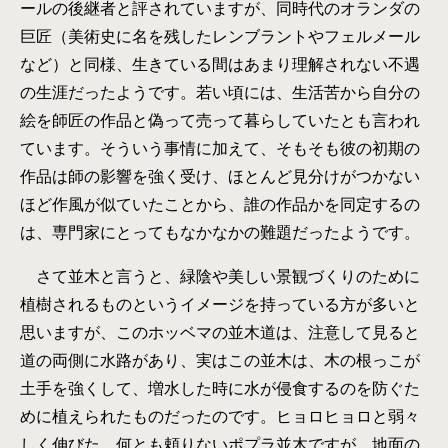
ールの後継者と評されていますが、同時代のオランダの
巨匠（美術史に名を残したレンブラントやフェルメール
など）と同様、生きている間はあまり理解されない不遇
の生涯だったようです。若い頃には、生活苦から自分の
絵を師匠の作品と偽って売って暮らしていたとも言われ
ています。そういう事情に加えて、そもそも彼の初期の
作品は師の影響を強く受け、ほとんど見分けがつかない
ほど作風が似ていたことから、誰の作品かを同定するの
は、専門家にとってもなかなかの難題だったようです。
さて並木と言うと、緑陰や美しい景観づくりのために
植樹されるものというイメージを持っている方が多いと
思いますが、このホッベマの並木道は、注意して見ると
道の両側に水路があり、実はこの並木は、木の根っこが
土手を強くして、増水した時に水が侵食するのを防ぐた
めに植えられたものだったのです。ヒョロヒョロと弱々
しく伸びた、何とも頼りないポプラ並木ですが、地面の