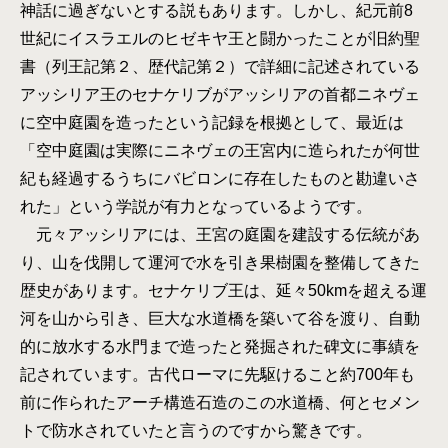
神話に過ぎないとする説もあります。しかし、紀元前8
世紀にイスラエルのヒゼキヤ王と闘かったことが旧約聖
書（列王記第２、歴代記第２）で詳細に記述されている
アッシリア王のセナケリブがアッシリアの首都ニネヴェ
に空中庭園を造ったという記録を根拠として、最近は
「空中庭園は実際にニネヴェの王宮内に造られたが何世
紀も経過するうちにバビロンに存在したものと勘違いさ
れた」という学説が有力となっているようです。
元々アッシリアには、王宮の庭園を建設する伝統があ
り、山を伐開して運河で水を引き果樹園を整備してきた
歴史があります。セナケリブ王は、延々50kmを超える運
河を山から引き、巨大な水道橋を築いて谷を渡り、自動
的に放水する水門まで造ったと発掘された碑文に事績を
記されています。古代ローマに先駆けること約700年も
前に作られたアーチ構造石造のこの水道橋、何とセメン
トで防水されていたと言うのですから驚きです。