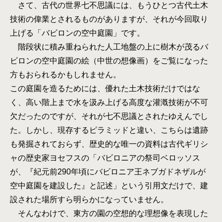
さて、古代の世界七不思議には、もうひとつ古代土木
技術の偉業とされるものがありますが、それが今回取り
上げる「バビロンの空中庭園」です。
階段状に積み重ねられた人工地盤の上に樹木が茂るバ
ビロンの空中庭園の絵（中世の想像画）をご覧になった
方もおられるかもしれません。
この庭園を造るためには、優れた土木技術だけではな
く、高い階上まで水を汲み上げる高度な灌漑技術が不可
欠だったのですが、それが七不思議とされたゆえんでし
た。しかし、現存するピラミッドと違い、こちらは遺跡
も発掘されておらず、歴史的な唯一の資料は古代ギリシ
ャの歴史家ヨセフスの「バビロニアの祭司ベロッソス
が、『紀元前290年頃にバビロニア王ネブガドネザルが
空中庭園を建設した』と記述」という引用文だけで、建
設された場所すら明らかになっていません。
そんなわけで、東方の園の空想的な理想像を表現した