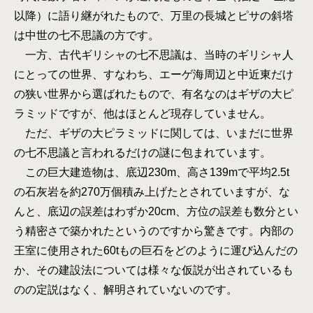
以降）に語り継がれたもので、万里の長城とピサの斜塔
は中世の七不思議の方です。
一方、古代ギリシャの七不思議は、当時のギリシャ人
にとっての世界、すなわち、エーゲ海周辺と中近東だけ
の狭い世界から選ばれたもので、有名なのはギザの大ピ
ラミッドですが、他はほとんど現存していません。
ただ、ギザの大ピラミッドに関しては、いまだに世界
の七不思議と言われるだけの謎に包まれています。
この巨大建造物は、底辺230m、高さ139mで平均2.5t
の石灰岩を約270万個積み上げたとされていますが、な
んと、底辺の誤差はわずか20cm、方位の誤差も数分とい
う精密さで築かれたというのですから驚きです。内部の
王室に使用された60tもの巨石をどのように運び込んだの
か、その建設法については様々な仮説が出されているも
のの定説はなく、解明されていないのです。