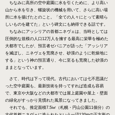
ちなみに高所の空中庭園に水を引くために、より高い
山から水を引き、螺旋状の機械を用いて、さらに高い場
所に水を揚げたとのこと。「全ての人々にとって素晴ら
しいものを建てた」という碑文にも納得できる話です。
ちなみにアッシリアの首都ニネヴェは、当時としては
圧倒的な規模の人口12万人を擁する最高に栄華を極めた
大都市でしたが、預言者ゼパニアが語った「アッシリア
を滅ぼし、ニネヴェを荒廃させ、砂漠のように乾燥地に
する」という神の預言通り、今に至るも荒廃した砂漠の
ままとなっています。
さて、時代は下って現代。古代においては七不思議だ
った空中庭園も、最新技術を持ってすれば造成も容易
で、東京や大阪などの大都市では屋上庭園や屋上・壁面
の緑化がすっかり見慣れた風景になってきました。
それでも、推定面積7.5㎢（札幌・円山公園11個分）の
古代首都ニネヴェに造られたという一辺120mの正方形の