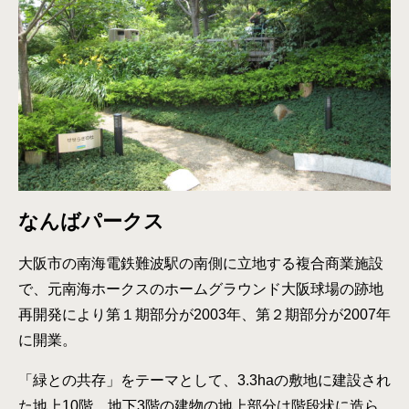
なんばパークス
大阪市の南海電鉄難波駅の南側に立地する複合商業施設
で、元南海ホークスのホームグラウンド大阪球場の跡地
再開発により第１期部分が2003年、第２期部分が2007年
に開業。
「緑との共存」をテーマとして、3.3haの敷地に建設され
た地上10階、地下3階の建物の地上部分は階段状に造ら