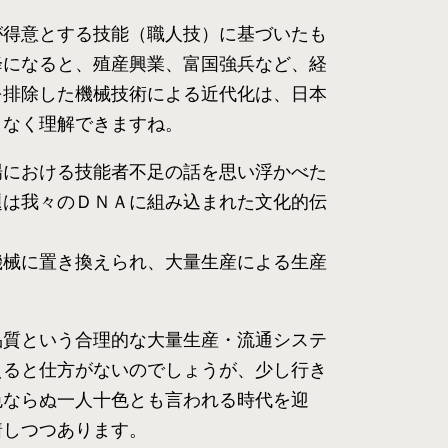
が得意とする技能（職人技）に基づいたも
降になると、殖産興業、富国強兵など、経
を排除した機械技術による近代化は、日本
となく理解できますね。
場における技能者不足の話を思い浮かべた
題は我々のＤＮＡに組み込まれた文化的伝
機械に置き換えられ、大量生産による生産
。
品質という合理的な大量生産・流通システ
えると仕方がないのでしょうが、少し行き
色ならぬ一人十色とも言われる時代を迎
着しつつあります。