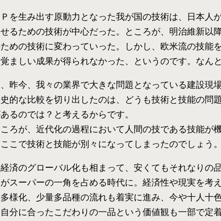
ＤＰを生み出す原動力となった我が国の技術は、日本人
させるための技術が中心だった。ところが、明治維新以
のための技術に変わっていった。しかし、欧米流の技能
目覚ましい成果が得られなかった、というのです。なん
ら、昨今、我々の業界で大きな問題となっている建設現
歴史的な比較を切り出したのは、どうも技術と技能の問
があるのでは？と考えるからです。
ところが、近代化の過程において人間の技である技能が
、ここで技術と技能が別々になってしまったのでしょう
、経済のグローバル化も相まって、安くてもそれなりの
均がスーパーの一角を占める時代に。経済性や現実を考
の多様化、少量多品種の流れも着実に進み、今や十人十
、自分に合ったこだわりの一品という価値観も一部で定