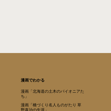
漫画でわかる
漫画「北海道の土木のパイオニアた
ち」
漫画「橋づくり名人ものがたり 草
野真治の生涯」