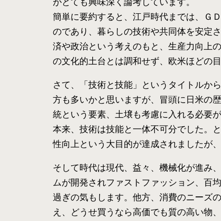
がとても興味深く論考しています。
簡単に要約すると、江戸時代までは、Ｇ
のであり、暮らしの技術や共同体を安定
済や政治という考えのもと、生産力向上
の文化的土台とは調和せず、欧米ほどの
さて、「技術と技能」というタイトルか
方も多いかと思いますが、冒頭に日米の
統という要素、土壌も考慮に入れる必要
本来、技術は技能と一体不可分でした。
性向上という大目的が達成されましたが
そして時代は現代、益々、機械化が進み
ムが開発されファストファッション、百
過ぎの気もします。他方、消費のニーズ
え、どうせ買うなら高価でも質の高い物