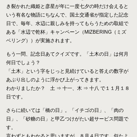
き裂かれた織姫と彦星が年に一度七夕の時だけ会えると
いう有名な物語にちなんで、国土交通省が指定した記念
日で、毎年、水辺に親しみを持ってもらうための取組で
ある「水辺で乾杯」キャンペーン（MIZBERING（ミズ
ベリング））が実施されます。
もう一問、記念日あてクイズです。「土木の日」は何月
何日でしょう？
「土木」という字をじっと見続けていると答えの数字が
あぶり出しのように浮かび上がってきます。
わかりましたか？ 土 ⇒ 十一、木 ⇒ 十八 で１１月１８
日です。
さらに続いては「橋の日」。「イチゴの日」、「肉の
日」、「砂糖の日」と甲乙つけがたい超サービス問題で
す。
言わずともわかると思いますが、８月４日です。似たよ