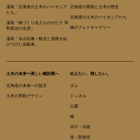
漫画「北海道の土木のパイオニア
北海道の開発と土木の歴史
たち」
北海道の土木のパイオニアたち
漫画「橋づくり名人ものがたり 草
橋のフォトギャラリー
野真治の生涯」
漫画「永山在兼～観光と道路を結
びつけた先駆者」
土木の未来〜美しい建設業へ
伝えたい、残したい。
北海道の未来への提言
ダム
土木の景観デザイン
トンネル
公園
橋
河川・水路
港・防波堤