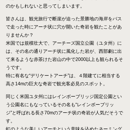
のかもしれないと思ってしまいます。
皆さんは、観光旅行で断崖が迫った景勝地の海岸をバス
で走った時にアーチ状に穴が開いた奇岩を観たことがあ
りませんか？
米国では規模壮大で、アーチーズ国立公園（ユタ州）に
は、その名の通りアーチ状に風化した岩が、西部劇に出
て来るような赤茶けた岩山の中で2000以上も観られるそ
うです。
特に有名な“デリケートアーチ”は、４階建てに相当する
高さ14mの巨大な奇岩で観光客必見のスポット。
同じく米国ユタ州にはレインボーブリッジ国定公園とい
う公園名にもなっているその名も“レインボーブリッ
ジ”と呼ばれる長さ70mのアーチ状の奇岩が人気だそうで
す。
虹のような美しいアーチという意味を込めたネーミング