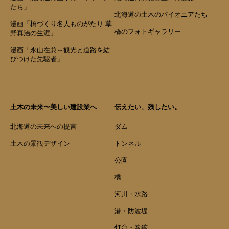
たち」
北海道の土木のパイオニアたち
漫画「橋づくり名人ものがたり 草
橋のフォトギャラリー
野真治の生涯」
漫画「永山在兼～観光と道路を結
びつけた先駆者」
土木の未来〜美しい建設業へ
伝えたい、残したい。
北海道の未来への提言
ダム
土木の景観デザイン
トンネル
公園
橋
河川・水路
港・防波堤
灯台・炭鉱