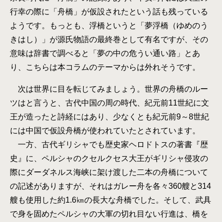
行幸の際に「舟橋」が仮設されたという話も残っている
ようです。もっとも、浮橋というと「夢浮橋（ゆめのう
きはし）」が源氏物語の最終巻として有名ですが、その
意味は辞書で調べると「夢の中の危うい通い路」とあ
り、こちらは本コラムのテーマからは外れそうです。
次は世界に目を転じてみましょう。世界の舟橋のルー
ツはと言うと、古代中国の周の時代、紀元前11世紀に文
王が造ったと詩経にはあり、少なくとも紀元前9～8世紀
には中国で仮設舟橋が使われていたとされています。
一方、古代ギリシャでも歴史家ヘロドトスの著書『歴
史』に、ペルシャのクセルクセス大王がギリシャ侵攻の
際にダーダネルス海峡に架け渡した二本の舟橋について
の記述がありますが、それはガレー舟を各々360艘と314
艘も使用した約1.6㎞の長大な舟橋でした。そして、武具
で身を固めたペルシャの大軍の切れ目ない行進は、橋を