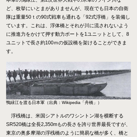
ど、枚挙にいとまがありませんが、現在でも日本の自衛
隊は重量50ｔの90式戦車も通れる「92式浮橋」を装備し
ています。これは、浮体橋とそれが川に流されないよう
に推進力をかけて押す動力ボートを1ユニットとして、8
ユニットで長さ約100ｍの仮設橋を架けることができま
す。
鴨緑江を渡る日本軍（出典：Wikipedia「舟橋」）
浮桟橋は、米国シアトルのワシントン湖を横断する
SR520橋は全長2,350mもの長さを誇り世界最長ですが、
東京の奥多摩湖の浮桟橋のように簡易な橋が多く、橋と