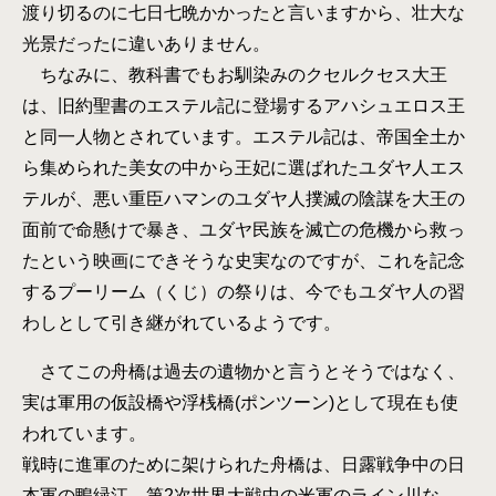
渡り切るのに七日七晩かかったと言いますから、壮大な
光景だったに違いありません。
ちなみに、教科書でもお馴染みのクセルクセス大王
は、旧約聖書のエステル記に登場するアハシュエロス王
と同一人物とされています。エステル記は、帝国全土か
ら集められた美女の中から王妃に選ばれたユダヤ人エス
テルが、悪い重臣ハマンのユダヤ人撲滅の陰謀を大王の
面前で命懸けで暴き、ユダヤ民族を滅亡の危機から救っ
たという映画にできそうな史実なのですが、これを記念
するプーリーム（くじ）の祭りは、今でもユダヤ人の習
わしとして引き継がれているようです。
さてこの舟橋は過去の遺物かと言うとそうではなく、
実は軍用の仮設橋や浮桟橋(ポンツーン)として現在も使
われています。
戦時に進軍のために架けられた舟橋は、日露戦争中の日
本軍の鴨緑江、第2次世界大戦中の米軍のライン川な