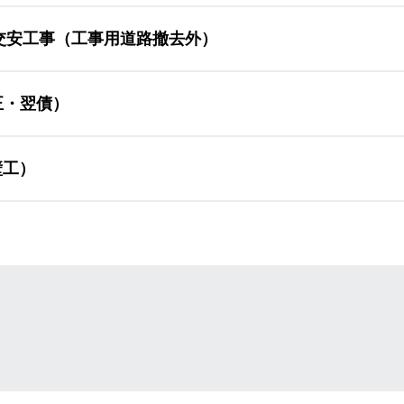
交安工事（工事用道路撤去外）
正・翌債）
壁工）