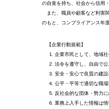
の自覚を持ち、社会から信用
また、職員や顧客など利害関
のもと、コンプライアンス年
【企業行動規範】
1. 企業市民として、地域
2. 法令を遵守し、自由で
3. 安全・安心で良質の建
4. 公平・平等で適切な職
5. 反社会的な団体・勢力
6. 業務上入手した情報は