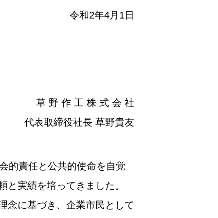
令和2年4月1日
草 野 作 工 株 式 会 社
代表取締役社長 草野貴友
会的責任と公共的使命を自覚
頼と実績を培ってきました。
理念に基づき、企業市民として