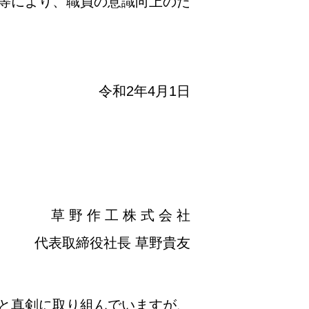
等により、職員の意識向上のた
令和2年4月1日
草 野 作 工 株 式 会 社
代表取締役社長 草野貴友
と真剣に取り組んでいますが、