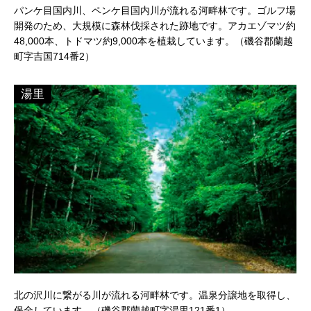
パンケ目国内川、ペンケ目国内川が流れる河畔林です。ゴルフ場
開発のため、大規模に森林伐採された跡地です。アカエゾマツ約
48,000本、トドマツ約9,000本を植栽しています。（磯谷郡蘭越
町字吉国714番2）
湯里
北の沢川に繋がる川が流れる河畔林です。温泉分譲地を取得し、
保全しています。（磯谷郡蘭越町字湯里121番1）