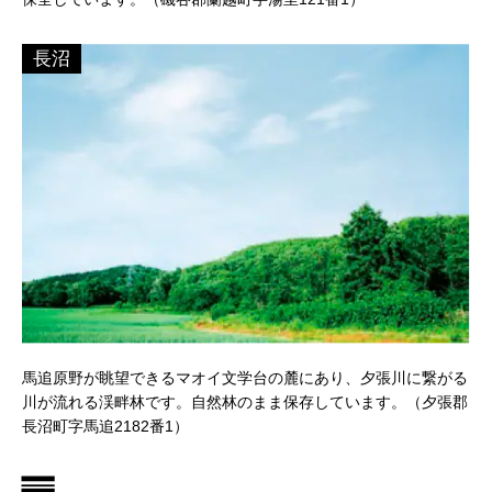
長沼
馬追原野が眺望できるマオイ文学台の麓にあり、夕張川に繋がる
川が流れる渓畔林です。自然林のまま保存しています。（夕張郡
長沼町字馬追2182番1）