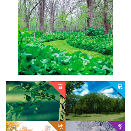
春
夏
秋
冬