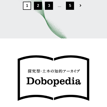
1
2
3
…
5