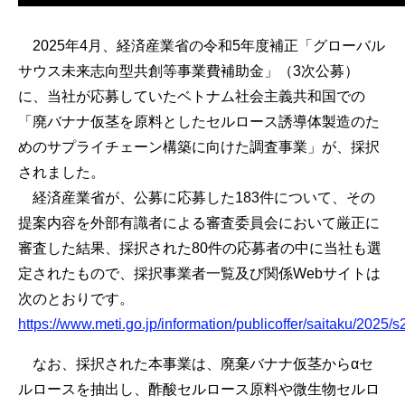
2025年4月、経済産業省の令和5年度補正「グローバル
サウス未来志向型共創等事業費補助金」（3次公募）
に、当社が応募していたベトナム社会主義共和国での
「廃バナナ仮茎を原料としたセルロース誘導体製造のた
めのサプライチェーン構築に向けた調査事業」が、採択
されました。
経済産業省が、公募に応募した183件について、その
提案内容を外部有識者による審査委員会において厳正に
審査した結果、採択された80件の応募者の中に当社も選
定されたもので、採択事業者一覧及び関係Webサイトは
次のとおりです。
https://www.meti.go.jp/information/publicoffer/saitaku/2025
なお、採択された本事業は、廃棄バナナ仮茎からαセ
ルロースを抽出し、酢酸セルロース原料や微生物セルロ