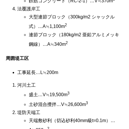
鉄筋コンクリート（RC-2-1）…V≒370m
法覆護岸工
大型連節ブロック（300kg/m2 シャックル
2
式）…A≒1,100m
連節ブロック（180kg/m2 亜鉛アルミメッキ
2
鋼線）…A≒340m
周囲堤工区
工事延長…L≒200m
河川土工
3
盛土…V≒19,500m
3
土砂混合攪拌…V≒26,600m
堤防天端工
天端敷砂利（切込砂利40mm級t=0.1m）…
2