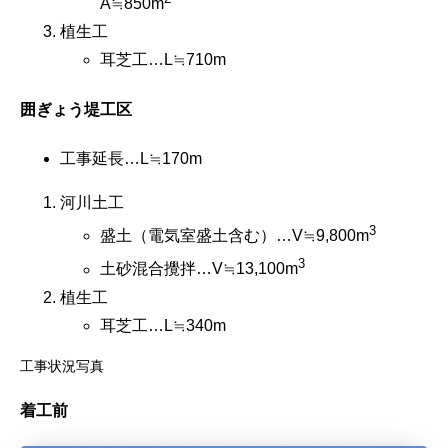
A≒850m
植生工
耳芝工…L≒710m
囲ぎょう堤工区
工事延長…L≒170m
河川土工
3
盛土（電気室盛土含む）…V≒9,800m
3
土砂混合攪拌…V≒13,100m
植生工
耳芝工…L≒340m
工事状況写真
着工前