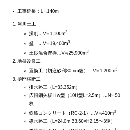
工事延長：L≒140m
河川土工
3
掘削…V≒1,100m
3
盛土…V≒19,400m
3
土砂混合攪拌…V≒25,900m
地盤改良工
3
置換工（切込砂利80mm級）…V≒1,200m
樋門横断工
排水路工（L=33.352m）
広幅鋼矢板Ⅱw型（10H型L=2.5m）…N≒50
枚
3
鉄筋コンクリート（RC-2-1）…V≒410m
導水路工（L=24.0m B3.60×H2.15〜3連）
3