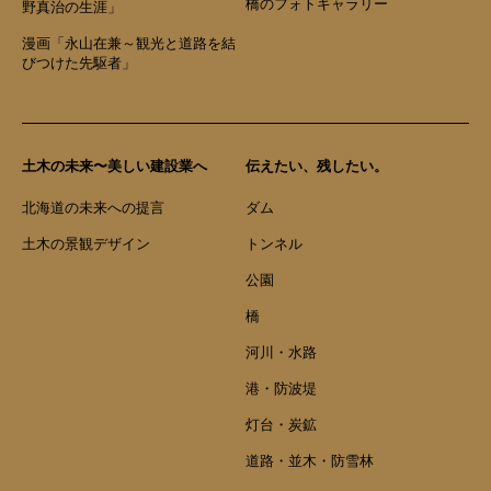
橋のフォトギャラリー
野真治の生涯」
漫画「永山在兼～観光と道路を結
びつけた先駆者」
土木の未来〜美しい建設業へ
伝えたい、残したい。
北海道の未来への提言
ダム
土木の景観デザイン
トンネル
公園
橋
河川・水路
港・防波堤
灯台・炭鉱
道路・並木・防雪林