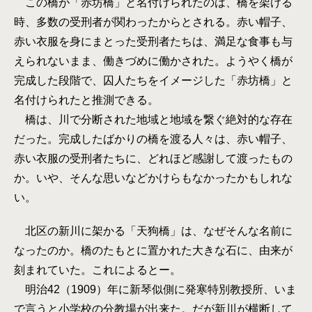
この橋が「赤坊橋」と名付けられたのは、橋を架ける
時、多数の受刑者が関わったからとされる。赤い帽子、
赤い衣服を身にまとった受刑者たちは、満足な食事も与
えられないまま、働きづめに働かされた。ようやく橋が
完成した段階で、囚人たちをイメージした「赤坊橋」と
名付けられたと推測できる。
橋は、川で分断された地域と地域を繋ぐ絶対的な存在
だった。完成したばかりの橋を渡る人々は、赤い帽子、
赤い衣服の受刑者たちに、どれほど感謝して渡ったもの
か。いや、そんな思いなどかけらもなかったかもしれな
い。
北区の新川に架かる「天狗橋」は、なぜそんな名前に
なったのか。橋のたもとに置かれた大きな石に、由来が
刻まれていた。これによるとー。
明治42（1909）年に新琴似側に発寒特別教授所、いま
で言うと小学校の分教場が出来た。だが新川が横断して