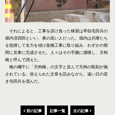
それによると、工事を請け負った棟梁は琴似屯田兵の
堀内済四郎といい、鼻の高い人だった。堀内は兵隊たち
を指揮して全力を傾け架橋工事に取り組み、わずかの期
間に見事に完成させた。人々はその手腕に感嘆し、天狗
橋と呼んで讃えた。
橋の欄干に「天狗橋」の文字と並んで天狗の彫刻が施
されている。添えられた文章を読みながら、遠い日の若
き屯田兵を偲んだ。
前の記事
記事一覧
次の記事