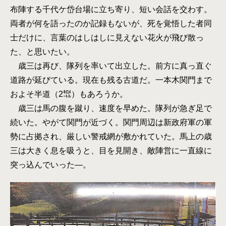
布陣する千代ケ岱台場に立ち寄り、短い会話を交わす。
両者が何を語ったのか記録もないが、死を覚悟した者同
士だけに、言葉のはしはしに見えない花火が飛び散っ
た、と思いたい。
歳三は再び、隊列を率いて出立した。前方に真っ直ぐ
道路が延びている。現在も残る古道だ。一本木関門まで
およそ半道（2㌖）もあろうか。
歳三は馬の腹を蹴り、速度を早めた。隊列が急ぎ足で
続いた。やがて関門が近づく。関門周辺は新政府軍の軍
勢に占拠され、厳しい警戒網が敷かれていた。馬上の歳
三は大きく息を吸うと、目を見開き、敵陣営に一直線に
突っ込んでいった―。