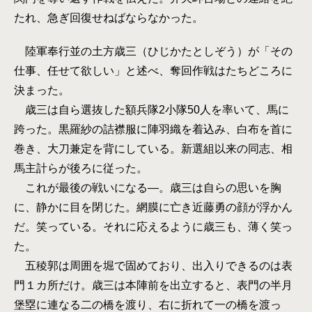
たれ、急ぎ回復せねばならなかった。
陸軍奉行並の土方歳三（ひじかたとしぞう）が「その
仕事、任せて欲しい」と述べ、奪回作戦はたちどころに
決まった。
歳三は自ら選抜した額兵隊2小隊50人を率いて、馬に
跨った。黒羅紗の詰襟服に陣羽織を着込み、白布を首に
巻き、大刀兼定を背にしている。新選組以来の同志、相
馬主計らが後ろに従った。
これが最後の戦いになる―。歳三は自らの思いを胸
に、静かに目を閉じた。網膜に亡き近藤勇の顔が浮かん
だ。笑っている。それに応えるように歳三も、薄く笑っ
た。
五稜郭は周囲を堀で固めており、出入りできるのは表
門１カ所だけ。歳三は本陣前を出立すると、表門の半月
堡塁に連なる二の橋を渡り、右に折れて一の橋を渡っ