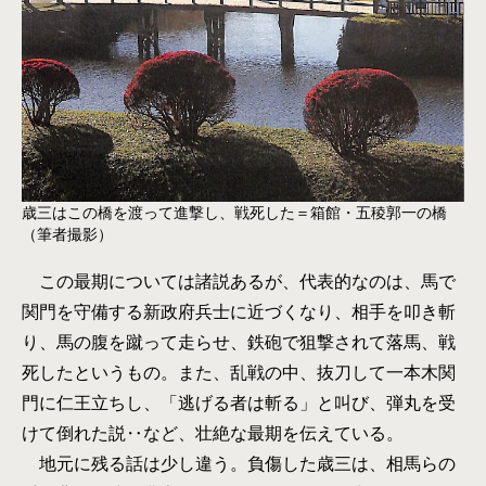
歳三はこの橋を渡って進撃し、戦死した＝箱館・五稜郭一の橋
（筆者撮影）
この最期については諸説あるが、代表的なのは、馬で
関門を守備する新政府兵士に近づくなり、相手を叩き斬
り、馬の腹を蹴って走らせ、鉄砲で狙撃されて落馬、戦
死したというもの。また、乱戦の中、抜刀して一本木関
門に仁王立ちし、「逃げる者は斬る」と叫び、弾丸を受
けて倒れた説‥など、壮絶な最期を伝えている。
地元に残る話は少し違う。負傷した歳三は、相馬らの