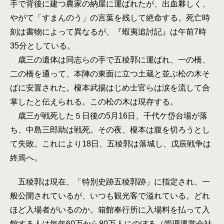
手で背後に建つ農家の納屋に運ばれたが、出血夥しく、
やがて「すまんのう」の言葉を残して絶命する。死亡時
刻は書物によって異なるが、『蝦夷追討記』は午前7時
35分としている。
歳三の遺体は同志らの手で五稜郭に運ばれ、一の橋、
二の橋を通って、本陣の東面に立つ土蔵と並ぶ松の木そ
ばに安置された。榎本武揚はじめ士官らは涙を流して合
掌したと伝えられる。この松の木は現存する。
歳三が戦死した５日後の5月16日、千代ケ岱台場が落
ち、中島三郎助は戦死。その夜、榎本は腹を切ろうとし
て失敗。これにより18日、五稜郭は落城し、戊辰戦争は
終焉へ。
五稜郭は現在、「特別史跡五稜郭跡」に指定され、一
般公開されているが、いつも観光客で溢れている。どれ
ほど入場者がいるのか。箱館奉行所に入場料を払って入
館する人は毎年60万から80万人にのぼる（管理運営会社