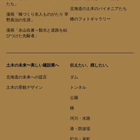
たち」
北海道の土木のパイオニアたち
漫画「橋づくり名人ものがたり 草
橋のフォトギャラリー
野真治の生涯」
漫画「永山在兼～観光と道路を結
びつけた先駆者」
土木の未来〜美しい建設業へ
伝えたい、残したい。
北海道の未来への提言
ダム
土木の景観デザイン
トンネル
公園
橋
河川・水路
港・防波堤
灯台・炭鉱