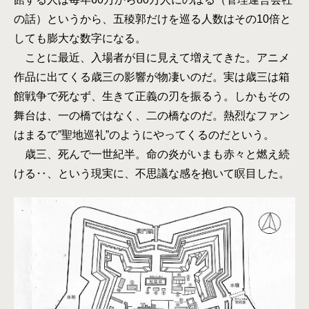
の話）というから、五稜郭だけを巡る人数はその10倍と
しても膨大な数字になる。
ことに最近、入場者が目に見えて増えてきた。アニメ
作品に出てくる歳三の影響が物凄いのだ。実は歳三は箱
館戦争で死なず、生きて正義の刃を振るう。しかもその
舞台は、一の橋ではなく、二の橋なのだ。熱烈なファン
はまるで”聖地巡礼”のようにやってくるのだという。
歳三、死んで一世紀半。命の炎がいまも赤々と燃え続
ける‥、という現実に、不思議な感を抱いて瞑目した。