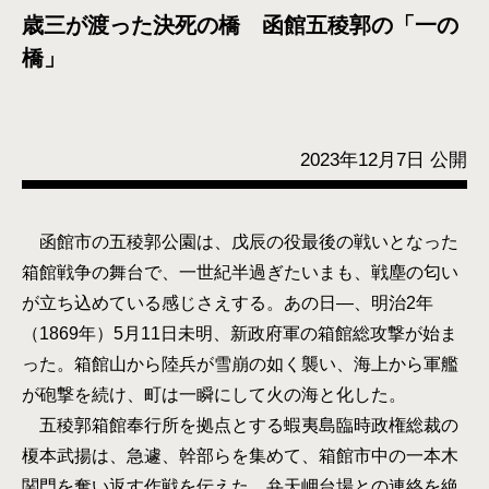
歳三が渡った決死の橋 函館五稜郭の「一の
橋」
2023年12月7日 公開
函館市の五稜郭公園は、戊辰の役最後の戦いとなった
箱館戦争の舞台で、一世紀半過ぎたいまも、戦塵の匂い
が立ち込めている感じさえする。あの日―、明治2年
（1869年）5月11日未明、新政府軍の箱館総攻撃が始ま
った。箱館山から陸兵が雪崩の如く襲い、海上から軍艦
が砲撃を続け、町は一瞬にして火の海と化した。
五稜郭箱館奉行所を拠点とする蝦夷島臨時政権総裁の
榎本武揚は、急遽、幹部らを集めて、箱館市中の一本木
関門を奪い返す作戦を伝えた。弁天岬台場との連絡を絶