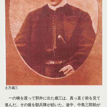
土方歳三
一の橋を渡って郭外に出た歳三は、真っ直ぐ前を見て
進んだ。その後を額兵隊が続いた。途中、中島三郎助が