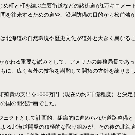
じめ町と町を結ぶ主要街道などの諸街道が1万キロメー
ン間を往来するための道や、沿岸防備の目的から松前藩
使は北海道の自然環境や歴史文化が道外と大きく異なる
本にかかわる重要な試みとして、アメリカの農務局長であ
もに、広く海外の技術を斟酌して開拓の方針を練りまし
拓殖費の支出を1000万円（現在の約2千億程度）と決
初の国の開発計画でした。
ジェクトとして計画的、組織的に進められた道路整備と
による北海道開発の積極的な取り組みが、その後の北海