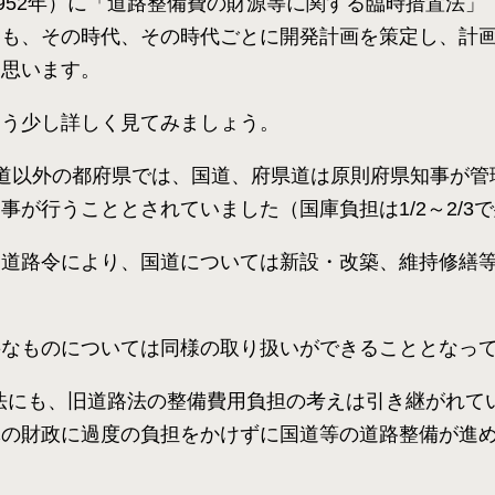
1952年）に「道路整備費の財源等に関する臨時措置法
らも、その時代、その時代ごとに開発計画を策定し、計
と思います。
もう少し詳しく見てみましょう。
道以外の都府県では、国道、府県道は原則府県知事が管
が行うこととされていました（国庫負担は1/2～2/3
道道路令により、国道については新設・改築、維持修繕
要なものについては同様の取り扱いができることとなっ
道路法にも、旧道路法の整備費用負担の考えは引き継がれ
体の財政に過度の負担をかけずに国道等の道路整備が進