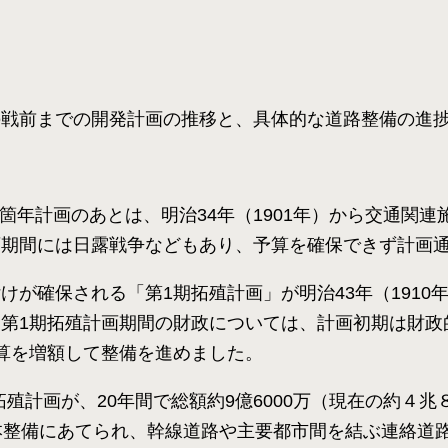
の戦前までの開発計画の推移と、具体的な道路整備の進
10箇年計画のあとは、明治34年（1901年）から交通関
画期間には日露戦争などもあり、予算を確保できず計画
が確保される「第1期拓殖計画」が明治43年（1910年）
第1期拓殖計画期間の財政については、計画初期は財政
算を増額して整備を進めました。
期拓殖計画が、20年間で総額約9億6000万（現在の約
本整備にあてられ、幹線道路や主要都市間を結ぶ連絡道